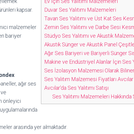
ellemek
Ev İçin Ses Yalıtımı Malzemeleri
ürünleri kapsar.
Duvar Ses Yalıtımı Malzemeleri
Tavan Ses Yalıtımı ve Üst Kat Ses Kes
emici malzemeler
Zemin Ses Yalıtımı ve Darbe Sesi Kes
en bariyer
Stüdyo Ses Yalıtımı ve Akustik Malzem
Akustik Sünger ve Akustik Panel Çeşitle
Ağır Ses Bariyeri ve Bariyerli Sünger Si
Makine ve Endüstriyel Alanlar İçin Ses Y
Ses İzolasyon Malzemesi Olarak Biline
ondex
Ses Yalıtım Malzemesi Fiyatları Avcılar
paneller, ağır ses
Avcılar’da Ses Yalıtımı Satışı
 ve
Ses Yalıtımı Malzemeleri Hakkında S
m önleyici
ı uygulamalarında
meler arasında yer almaktadır.