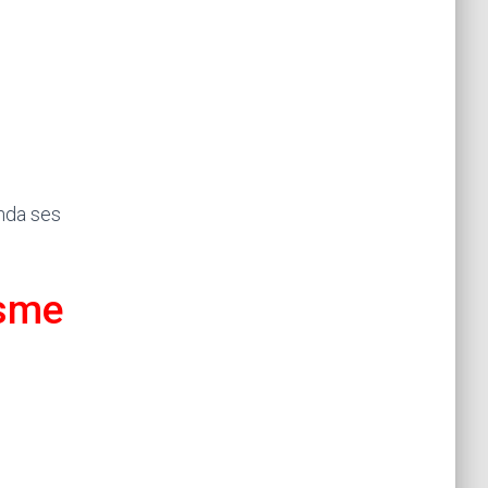
ında ses
esme