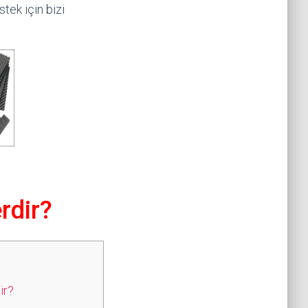
tek için bizi
rdir?
ir?