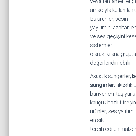
veya tamamen eng
amacıyla kullanılan 
Bu ürünler, sesin
yayılımını azaltan 
ve ses geçişini kes
sistemleri
olarak iki ana grupta
değerlendirilebilir.
Akustik süngerler,
b
süngerler
, akustik 
bariyerleri, taş yünü
kauçuk bazlı titreşi
ürünler; ses yalıtım
en sık
tercih edilen malze