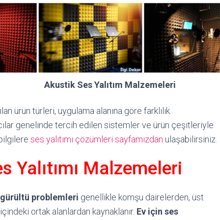
Akustik Ses Yalıtım Malzemeleri
an ürün türleri, uygulama alanına göre farklılık
lar genelinde tercih edilen sistemler ve ürün çeşitleriyle
bilgilere
ses yalıtımı çözümleri sayfamızdan
ulaşabilirsiniz.
es Yalıtımı Malzemeleri
gürültü problemleri
genellikle komşu dairelerden, üst
içindeki ortak alanlardan kaynaklanır.
Ev için ses