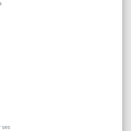
a
r ses