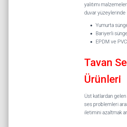
yalıtımı malzemeleri 
duvar yüzeylerinde 
Yumurta sünger
Bariyerli süng
EPDM ve PVC a
Tavan Se
Ürünleri
Üst katlardan gele
ses problemleri ara
iletimini azaltmak am