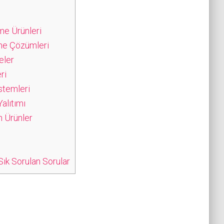
me Ürünleri
me Çözümleri
eler
ri
stemleri
alıtımı
n Ürünler
ık Sorulan Sorular