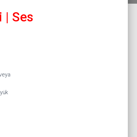
 | Ses
veya
üyük