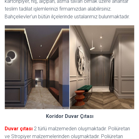
kartonpiyer, niş, alçıpan, asma tavan olmak üzere anahtar
teslim tadilat işlemlerinizi firmamızdan alabilirsiniz.
Bahçelievler’un bütün ilçelerinde ustalarımız bulunmaktadır.
Koridor Duvar Çıtası
Duvar çıtası
2 türlü malzemeden oluşmaktadır. Poliüretan
ve Stropiyer malzemelerinden oluşmaktadır. Poliüretan