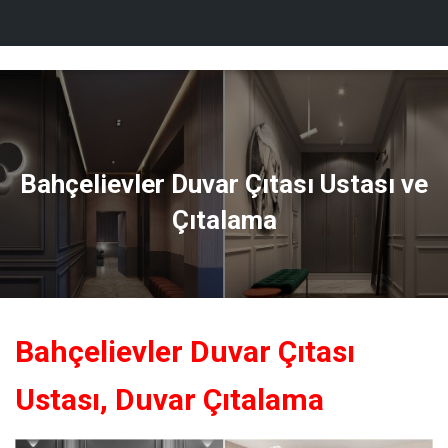
İlgi Dekor
M
E
N
Ü
Y
Ü
A
Bahçelievler Duvar Çıtası Ustası ve
Ç
/
Çıtalama
K
A
P
A
Bahçelievler Duvar Çıtası
Ustası, Duvar Çıtalama