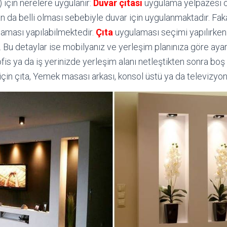
 için nerelere uygulanır:
Duvar çıtası
uygulama yelpazesi ol
 da belli olması sebebiyle duvar için uygulanmaktadır. Fak
laması yapılabilmektedir.
Çıta
uygulaması seçimi yapılırken
 Bu detaylar ise mobilyanız ve yerleşim planınıza göre aya
fis ya da iş yerinizde yerleşim alanı netleştikten sonra boş
 için çıta, Yemek masası arkası, konsol üstü ya da televizyon a