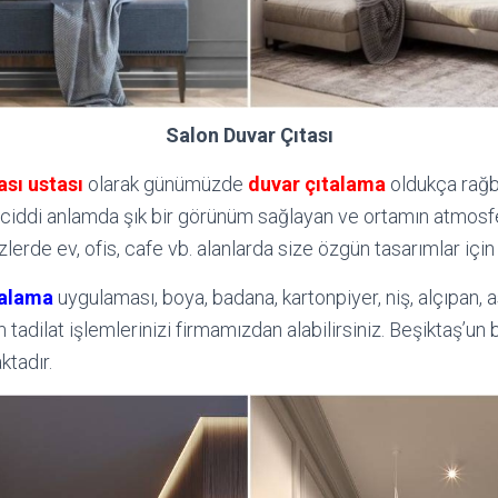
Salon Duvar Çıtası
ası ustası
olarak günümüzde
duvar
çıtalama
oldukça rağb
ciddi anlamda şık bir görünüm sağlayan ve ortamın atmosfe
lerde ev, ofis, cafe vb. alanlarda size özgün tasarımlar için b
talama
uygulaması, boya, badana, kartonpiyer, niş, alçıpan,
 tadilat işlemlerinizi firmamızdan alabilirsiniz. Beşiktaş’un 
ktadır.