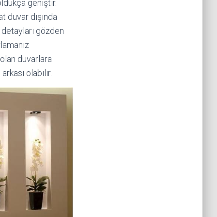
dukça geniştir.
at duvar dışında
 detayları gözden
rlamanız
 olan duvarlara
rkası olabilir.