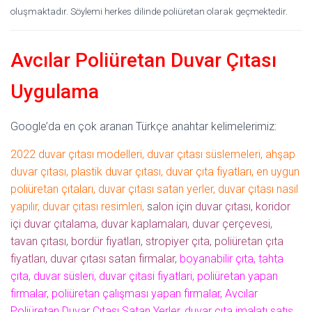
oluşmaktadır. Söylemi herkes dilinde poliüretan olarak geçmektedir.
Avcılar Poliüretan Duvar Çıtası
Uygulama
Google’da en çok aranan Türkçe anahtar kelimelerimiz:
2022 duvar çıtası modelleri, duvar çıtası süslemeleri, ahşap
duvar çıtası, plastik duvar çıtası, duvar çıta fiyatları, en uygun
poliüretan çıtaları, duvar çıtası satan yerler, duvar çıtası nasıl
yapılır, duvar çıtası resimleri,
s
alon için duvar çıtası, koridor
içi duvar çıtalama, duvar kaplamaları, duvar çerçevesi,
tavan çıtası, bordür fiyatları, stropiyer çıta, poliüretan çıta
fiyatları, duvar çıtası satan firmalar,
boyanabilir çıta, tahta
çıta, duvar süsleri, duvar çitasi fiyatlari, poliüretan yapan
firmalar, poliüretan çalışması yapan firmalar, Avcılar
Poliüretan Duvar Çıtası Satan Yerler, duvar çıta imalatı satış