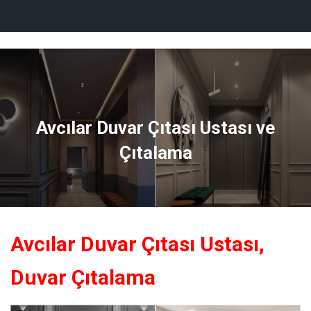
İlgi Dekor
M
E
N
Ü
Y
Ü
A
Avcılar Duvar Çıtası Ustası ve
Ç
/
Çıtalama
K
A
P
A
Avcılar Duvar Çıtası Ustası,
Duvar Çıtalama