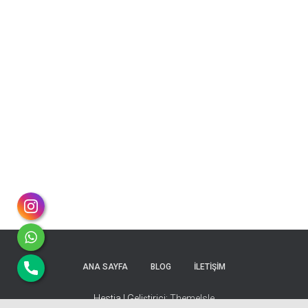
ANA SAYFA
BLOG
İLETIŞIM
Hestia | Geliştirici:
ThemeIsle