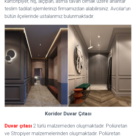
kartonpiyer, niş, alçıpan, asma tavan olmak üzere anahtar
teslim tadilat işlemlerinizi firmamızdan alabilirsiniz. Avcılar’un
bütün ilçelerinde ustalarımız bulunmaktadır.
Koridor Duvar Çıtası
Duvar çıtası
2 türlü malzemeden oluşmaktadır. Poliüretan
ve Stropiyer malzemelerinden oluşmaktadır. Poliüretan